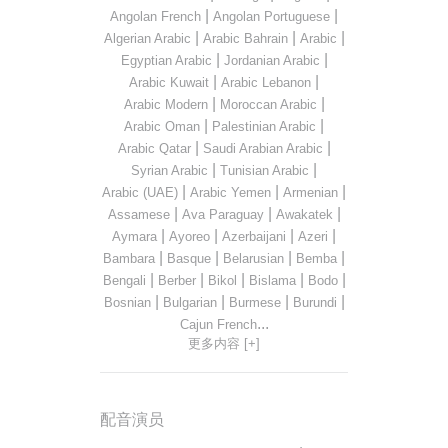
|
|
Angolan French
Angolan Portuguese
|
|
|
Algerian Arabic
Arabic Bahrain
Arabic
|
|
Egyptian Arabic
Jordanian Arabic
|
|
Arabic Kuwait
Arabic Lebanon
|
|
Arabic Modern
Moroccan Arabic
|
|
Arabic Oman
Palestinian Arabic
|
|
Arabic Qatar
Saudi Arabian Arabic
|
|
Syrian Arabic
Tunisian Arabic
|
|
|
Arabic (UAE)
Arabic Yemen
Armenian
|
|
|
Assamese
Ava Paraguay
Awakatek
|
|
|
|
Aymara
Ayoreo
Azerbaijani
Azeri
|
|
|
|
Bambara
Basque
Belarusian
Bemba
|
|
|
|
|
Bengali
Berber
Bikol
Bislama
Bodo
|
|
|
|
Bosnian
Bulgarian
Burmese
Burundi
...
Cajun French
更多内容 [+]
配音演员