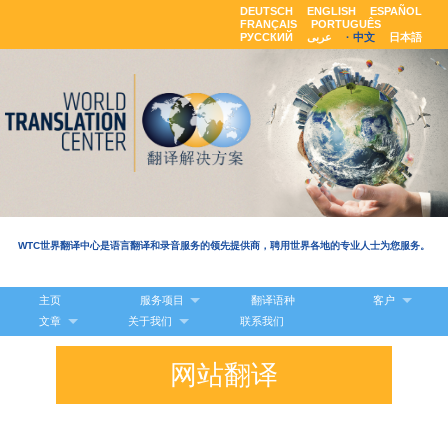
DEUTSCH
ENGLISH
ESPAÑOL
FRANÇAIS
PORTUGUÊS
РУССКИЙ
عربى
中文
日本語
WTC世界翻译中心是语言翻译和录音服务的领先提供商，聘用世界各地的专业人士为您服务。
主页
服务项目
翻译语种
客户
文章
关于我们
联系我们
网站翻译