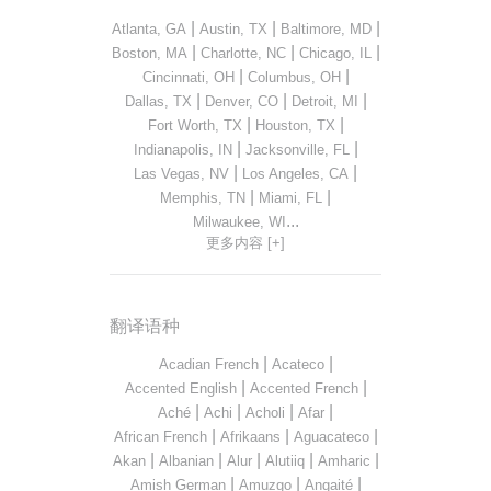
|
|
|
Atlanta, GA
Austin, TX
Baltimore, MD
|
|
|
Boston, MA
Charlotte, NC
Chicago, IL
|
|
Cincinnati, OH
Columbus, OH
|
|
|
Dallas, TX
Denver, CO
Detroit, MI
|
|
Fort Worth, TX
Houston, TX
|
|
Indianapolis, IN
Jacksonville, FL
|
|
Las Vegas, NV
Los Angeles, CA
|
|
Memphis, TN
Miami, FL
...
Milwaukee, WI
更多内容 [+]
翻译语种
|
|
Acadian French
Acateco
|
|
Accented English
Accented French
|
|
|
|
Aché
Achi
Acholi
Afar
|
|
|
African French
Afrikaans
Aguacateco
|
|
|
|
|
Akan
Albanian
Alur
Alutiiq
Amharic
|
|
|
Amish German
Amuzgo
Angaité