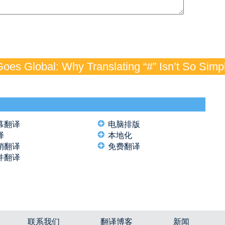
oes Global: Why Translating “#” Isn’t So Simp
幕翻译
电脑排版
译
本地化
销翻译
免费翻译
件翻译
联系我们
翻译博客
新闻