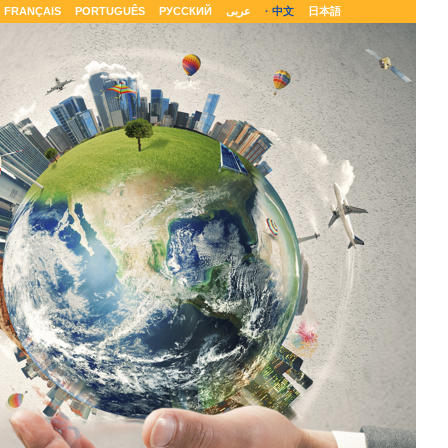
FRANÇAIS
PORTUGUÊS
РУССКИЙ
عربى
中文
日本語