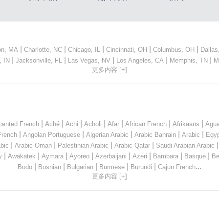
|
|
|
|
|
on, MA
Charlotte, NC
Chicago, IL
Cincinnati, OH
Columbus, OH
Dallas
|
|
|
|
|
, IN
Jacksonville, FL
Las Vegas, NV
Los Angeles, CA
Memphis, TN
M
更多内容 [+]
|
|
|
|
|
|
|
cented French
Aché
Achi
Acholi
Afar
African French
Afrikaans
Agua
|
|
|
|
|
French
Angolan Portuguese
Algerian Arabic
Arabic Bahrain
Arabic
Egyp
|
|
|
|
bic
Arabic Oman
Palestinian Arabic
Arabic Qatar
Saudi Arabian Arabic
|
|
|
|
|
|
|
|
y
Awakatek
Aymara
Ayoreo
Azerbaijani
Azeri
Bambara
Basque
Be
|
|
|
|
|
...
Bodo
Bosnian
Bulgarian
Burmese
Burundi
Cajun French
更多内容 [+]