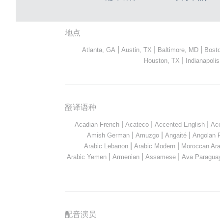
地点
|
|
|
Atlanta, GA
Austin, TX
Baltimore, MD
Bost
|
Houston, TX
Indianapolis
翻译语种
|
|
|
Acadian French
Acateco
Accented English
Ac
|
|
|
Amish German
Amuzgo
Angaité
Angolan 
|
|
Arabic Lebanon
Arabic Modern
Moroccan Ara
|
|
|
Arabic Yemen
Armenian
Assamese
Ava Paragua
配音演员