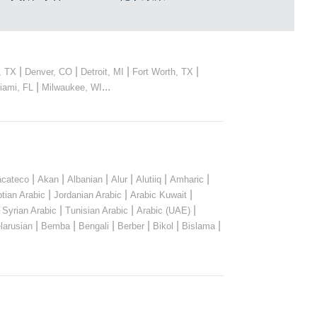
|
|
|
|
, TX
Denver, CO
Detroit, MI
Fort Worth, TX
|
...
iami, FL
Milwaukee, WI
|
|
|
|
|
|
cateco
Akan
Albanian
Alur
Alutiiq
Amharic
|
|
|
tian Arabic
Jordanian Arabic
Arabic Kuwait
|
|
|
|
Syrian Arabic
Tunisian Arabic
Arabic (UAE)
|
|
|
|
|
|
larusian
Bemba
Bengali
Berber
Bikol
Bislama